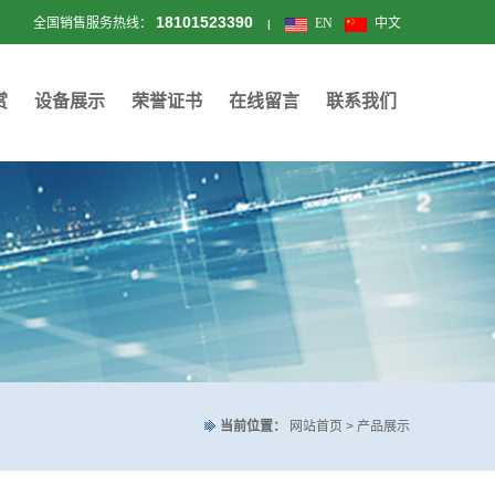
18101523390
全国销售服务热线：
EN
中文
|
赏
设备展示
荣誉证书
在线留言
联系我们
当前位置：
网站首页 > 产品展示