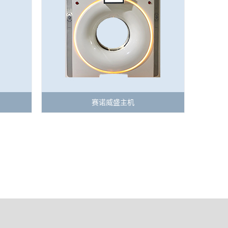
赛诺威盛主机