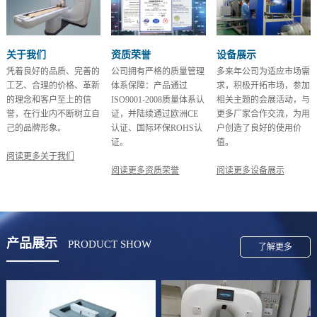
关于我们
资质荣誉
设备展示
凭着良好的品质、完善的
公司拥有严格的质量管理
多来年公司为适应市场需
工艺、合理的价格、革新
体系保障：产品通过
求，积极开拓市场，参加
的理念和客户至上的信
ISO9001-2008质量体系认
相关主题的会展活动，与
誉，在行业内不断树立自
证，并陆续通过欧洲CE
更多厂家合作交流，为用
己的品牌形象。
认证、国际环保ROHS认
户创造了良好的使用价
证。
值。
阅读更多关于我们
阅读更多资质荣誉
阅读更多设备展示
产品展示
PRODUCT SHOW
了解更多